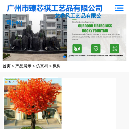
龙卷风工艺品有限公
司(HK)
首页
>
产品展示
>
仿真树
>
枫树