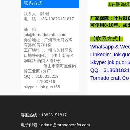
联系方式
3.在装饰
联系人：郭 健
厂家保障：叶片跟
电 话：+86-13826151817
可使用8-10年。
邮 箱：
jok@tornadocrafts.com
【联系方式】
办公地址：广州市天河区陶
育路88号701房
Whatsapp & Wec
工厂地址：广州市芳村区窖
Linkedin: Jok gu
口地铁站附近 （佛山南海区
洞庭路 西围大道1号）
Skype: jok.guo1
佛山市南海区像岗
QQ：318631821
岭工业区 (分厂）
QQ： 3186318219
Tornado craft Co 
47900716
skype： jok.guo168
客服热线：13826151817
电子邮箱：admin@tornadocrafts.com