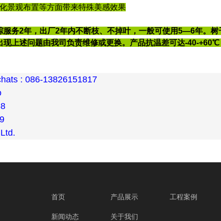
绿化景观布置等方面带来特殊美感效果
踪服务2年，出厂2年内不断枝、不掉叶，一般可使用5—6年。树
如出现上述问题由我司负责维修或更换。产品抗温差可达-40-+60
hats : 086-13826151817
o
68
9
Ltd.
首页
产品展示
工程案例
新闻动态
关于我们