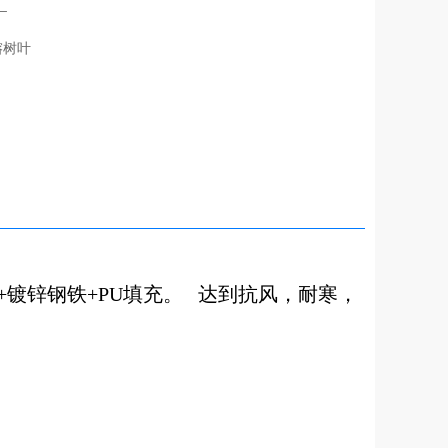
_
榕树叶
镀锌钢铁+PU填充。 达到抗风，耐寒，
）